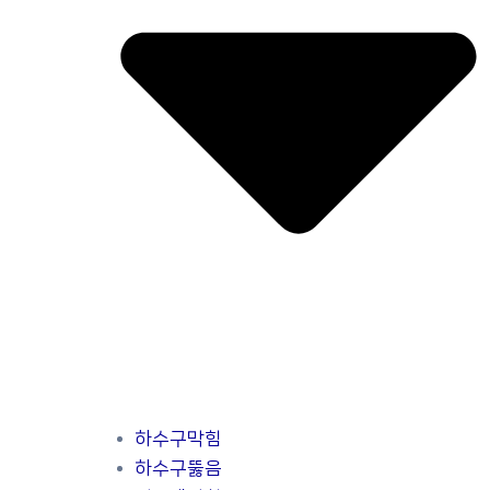
하수구막힘
하수구뚫음