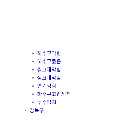
하수구막힘
하수구뚫음
씽크대막힘
싱크대막힘
변기막힘
하수구고압세척
누수탐지
강북구