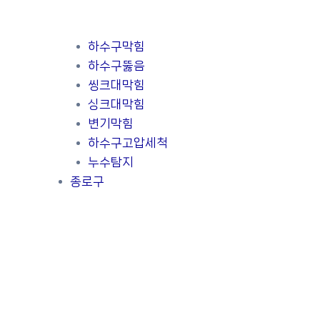
하수구막힘
하수구뚫음
씽크대막힘
싱크대막힘
변기막힘
하수구고압세척
누수탐지
종로구