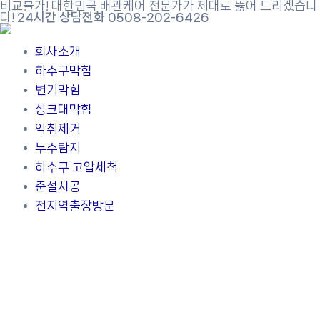
비교불가! 대한민국 배관케어 전문가가 제대로 뚫어 드리겠습니
콘
다!
24시간 상담전화 0508-202-6426
텐
츠
회사소개
로
하수구막힘
건
변기막힘
너
싱크대막힘
뛰
악취제거
기
누수탐지
하수구 고압세척
준설시공
전지역출장방문