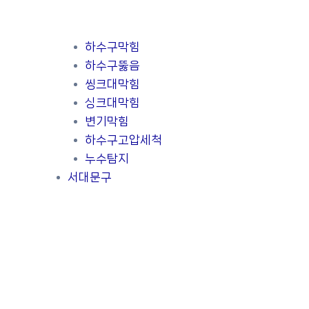
하수구막힘
하수구뚫음
씽크대막힘
싱크대막힘
변기막힘
하수구고압세척
누수탐지
서대문구