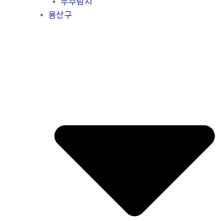
누수탐지
용산구