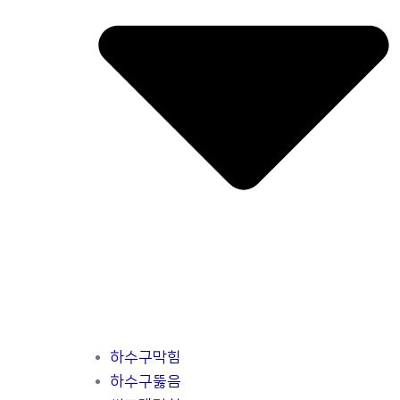
하수구막힘
하수구뚫음