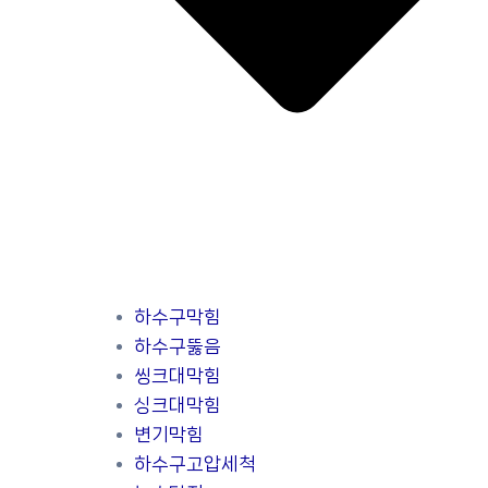
하수구막힘
하수구뚫음
씽크대막힘
싱크대막힘
변기막힘
하수구고압세척