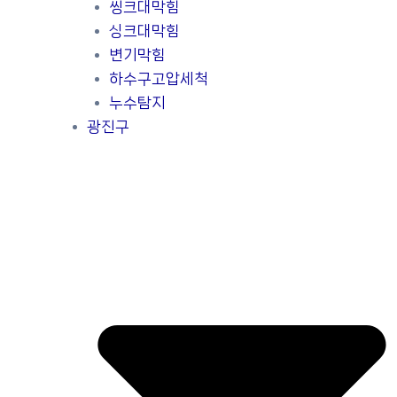
씽크대막힘
싱크대막힘
변기막힘
하수구고압세척
누수탐지
광진구