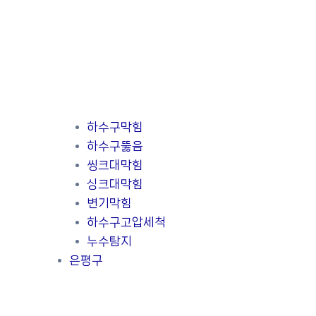
하수구막힘
하수구뚫음
씽크대막힘
싱크대막힘
변기막힘
하수구고압세척
누수탐지
은평구