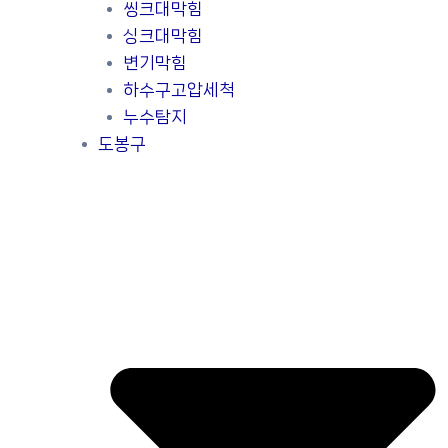
씽크대막힘
싱크대막힘
변기막힘
하수구고압세척
누수탐지
도봉구