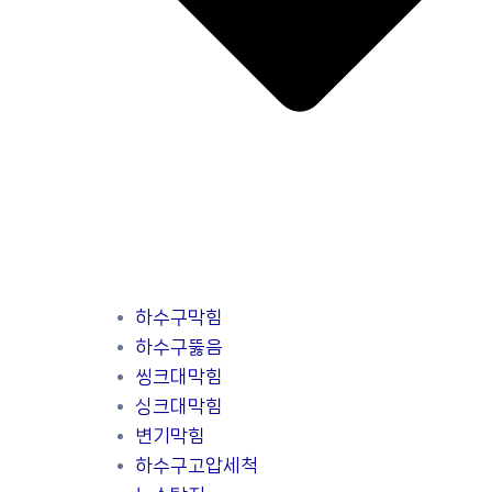
하수구막힘
하수구뚫음
씽크대막힘
싱크대막힘
변기막힘
하수구고압세척