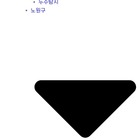
누수탐지
노원구