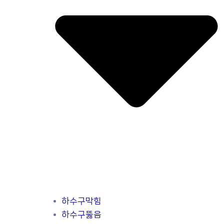
하수구막힘
하수구뚫음