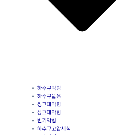
하수구막힘
하수구뚫음
씽크대막힘
싱크대막힘
변기막힘
하수구고압세척