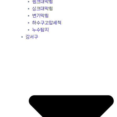
씽크대막힘
싱크대막힘
변기막힘
하수구고압세척
누수탐지
강서구