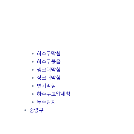
하수구막힘
하수구뚫음
씽크대막힘
싱크대막힘
변기막힘
하수구고압세척
누수탐지
중랑구