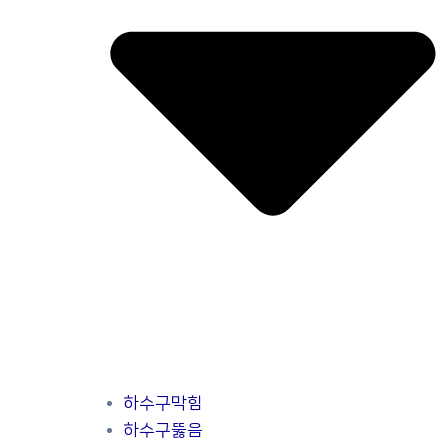
하수구막힘
하수구뚫음