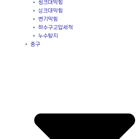
씽크대막힘
싱크대막힘
변기막힘
하수구고압세척
누수탐지
중구