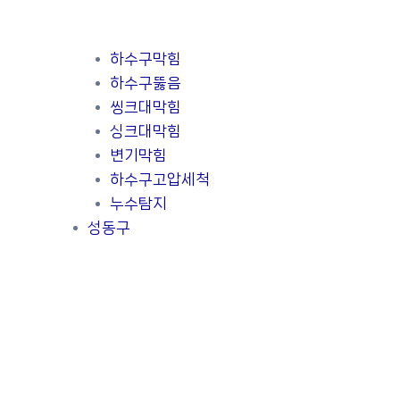
하수구막힘
하수구뚫음
씽크대막힘
싱크대막힘
변기막힘
하수구고압세척
누수탐지
성동구