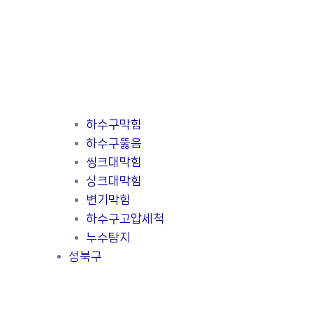
하수구막힘
하수구뚫음
씽크대막힘
싱크대막힘
변기막힘
하수구고압세척
누수탐지
성북구