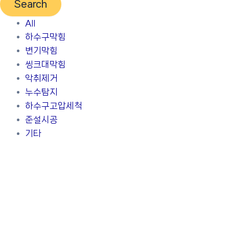
Search
All
하수구막힘
변기막힘
씽크대막힘
악취제거
누수탐지
하수구고압세척
준설시공
기타