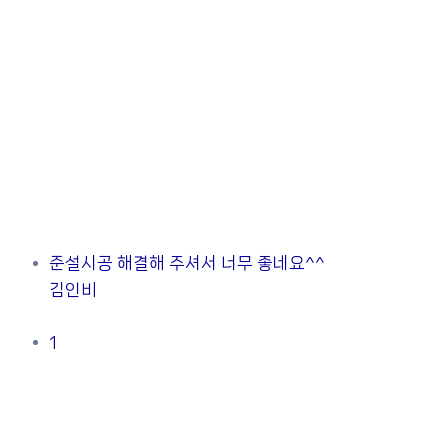
준설시공 해결해 주셔서 너무 좋네요^^
김인비
1