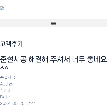
콘
텐
츠
로
Menu
건
너
뛰
고객후기
기
준설시공 해결해 주셔서 너무 좋네요
^^
준설시공
Author
김인비
Date
2024-05-25 12:41