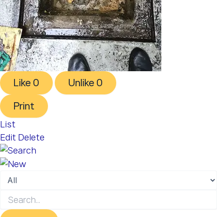
Like
0
Unlike
0
Print
List
Edit
Delete