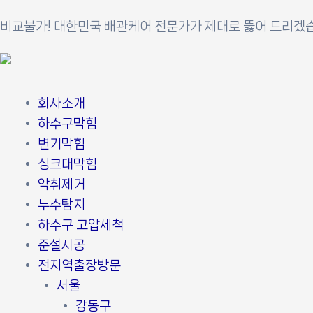
콘
포
비교불가! 대한민국 배관케어 전문가가 제대로 뚫어 드리겠
텐
스
츠
트
로
탐
건
색
회사소개
너
하수구막힘
뛰
변기막힘
기
싱크대막힘
악취제거
누수탐지
하수구 고압세척
준설시공
전지역출장방문
서울
강동구