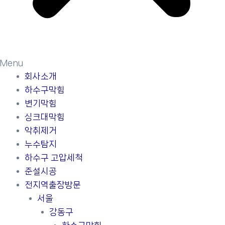
Menu
회사소개
하수구막힘
변기막힘
싱크대막힘
악취제거
누수탐지
하수구 고압세척
준설시공
전지역출장방문
서울
강동구