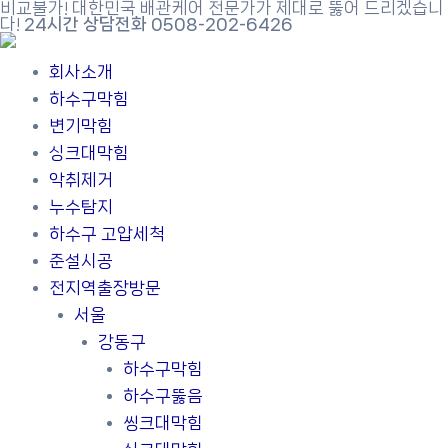
비교불가! 대한민국 배관케어 전문가가 제대로 뚫어 드리겠습니
콘
다!
24시간 상담전화 0508-202-6426
텐
츠
회사소개
로
하수구막힘
건
변기막힘
너
싱크대막힘
뛰
악취제거
기
누수탐지
하수구 고압세척
준설시공
전지역출장방문
서울
강동구
하수구막힘
하수구뚫음
씽크대막힘