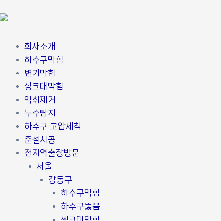
콘
포
텐
스
츠
트
로
탐
회사소개
건
색
하수구막힘
너
변기막힘
뛰
싱크대막힘
기
악취제거
누수탐지
하수구 고압세척
준설시공
전지역출장방문
서울
강동구
하수구막힘
하수구뚫음
씽크대막힘