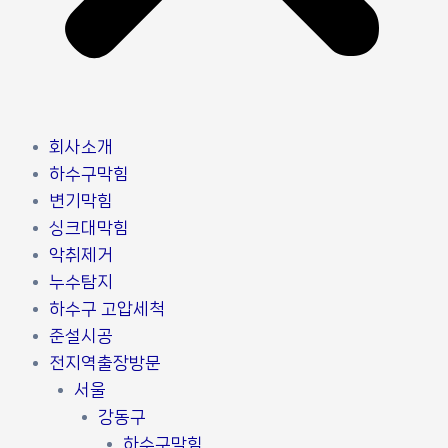
회사소개
하수구막힘
변기막힘
싱크대막힘
악취제거
누수탐지
하수구 고압세척
준설시공
전지역출장방문
서울
강동구
하수구막힘