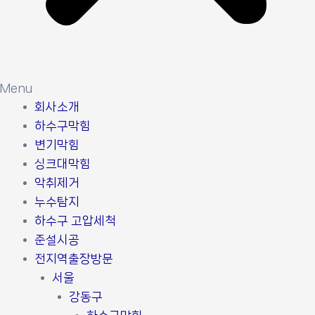
Menu
회사소개
하수구막힘
변기막힘
싱크대막힘
악취제거
누수탐지
하수구 고압세척
준설시공
전지역출장방문
서울
강동구