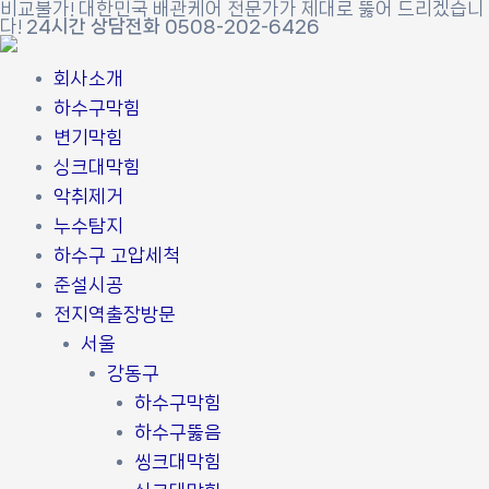
비교불가! 대한민국 배관케어 전문가가 제대로 뚫어 드리겠습니
콘
포
다!
24시간 상담전화 0508-202-6426
텐
스
츠
트
회사소개
로
탐
하수구막힘
건
색
변기막힘
너
싱크대막힘
뛰
악취제거
기
누수탐지
하수구 고압세척
준설시공
전지역출장방문
서울
강동구
하수구막힘
하수구뚫음
씽크대막힘