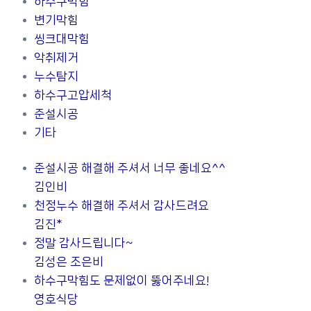
하수구막힘
변기막힘
씽크대막힘
악취제거
누수탐지
하수구고압세척
준설시공
기타
준설시공 해결해 주셔서 너무 좋네요^^
김인비
천정누수 해결해 주셔서 감사드려요
김진*
정말 감사드립니다~
김성은 조은비
하수구막힘도 문제없이 뚫어주네요!
영호식당