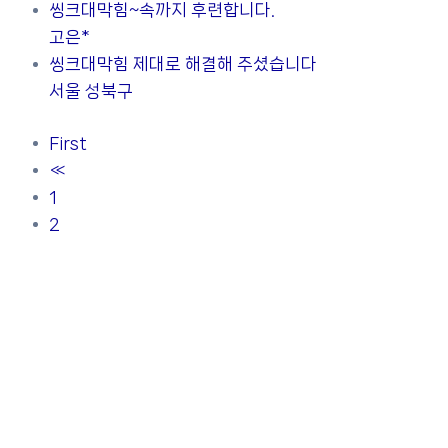
씽크대막힘~속까지 후련합니다.
고은*
씽크대막힘 제대로 해결해 주셨습니다
서울 성북구
First
«
1
2