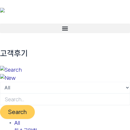
콘
텐
츠
로
Menu
건
너
뛰
고객후기
기
Search
All