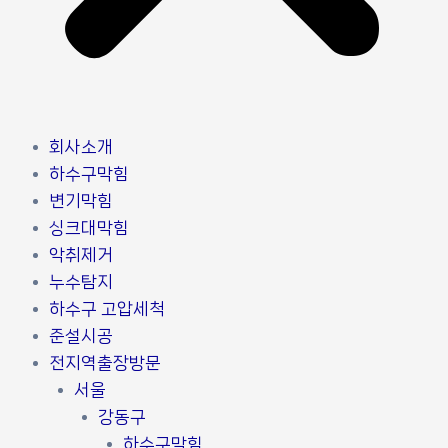
회사소개
하수구막힘
변기막힘
싱크대막힘
악취제거
누수탐지
하수구 고압세척
준설시공
전지역출장방문
서울
강동구
하수구막힘