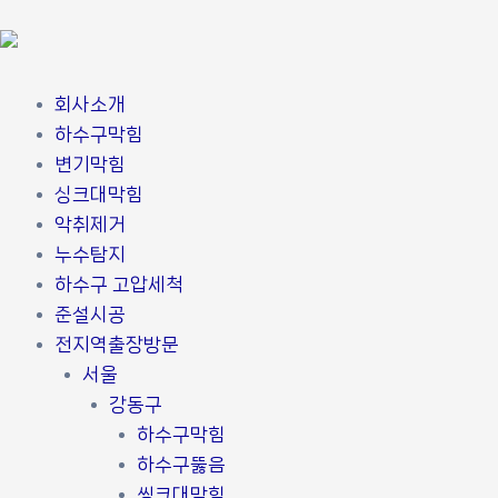
콘
포
텐
스
츠
트
로
탐
회사소개
건
색
하수구막힘
너
변기막힘
뛰
싱크대막힘
기
악취제거
누수탐지
하수구 고압세척
준설시공
전지역출장방문
서울
강동구
하수구막힘
하수구뚫음
씽크대막힘