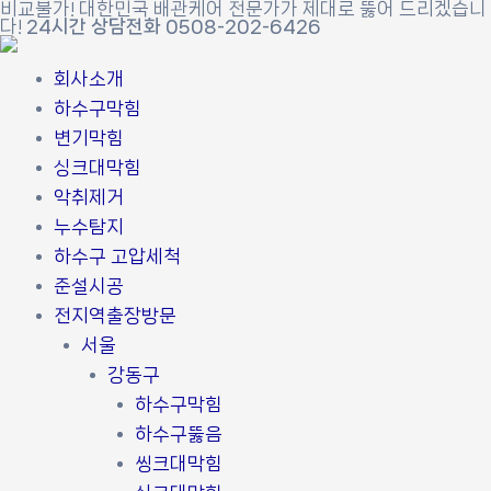
비교불가! 대한민국 배관케어 전문가가 제대로 뚫어 드리겠습니
콘
포
다!
24시간 상담전화 0508-202-6426
텐
스
츠
트
회사소개
로
탐
하수구막힘
건
색
변기막힘
너
싱크대막힘
뛰
악취제거
기
누수탐지
하수구 고압세척
준설시공
전지역출장방문
서울
강동구
하수구막힘
하수구뚫음
씽크대막힘