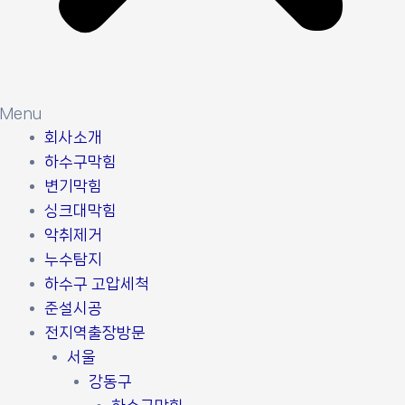
Menu
회사소개
하수구막힘
변기막힘
싱크대막힘
악취제거
누수탐지
하수구 고압세척
준설시공
전지역출장방문
서울
강동구