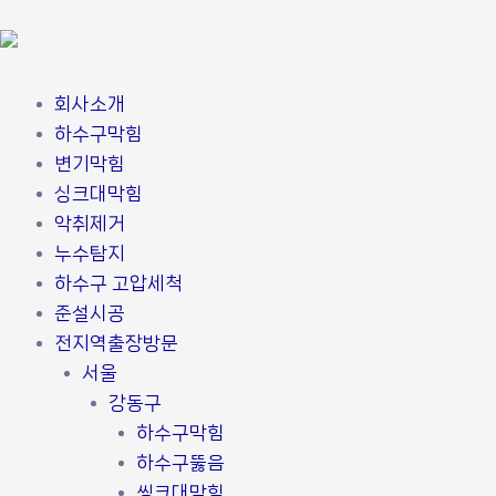
콘
포
텐
스
츠
트
로
탐
회사소개
건
색
하수구막힘
너
변기막힘
뛰
싱크대막힘
기
악취제거
누수탐지
하수구 고압세척
준설시공
전지역출장방문
서울
강동구
하수구막힘
하수구뚫음
씽크대막힘