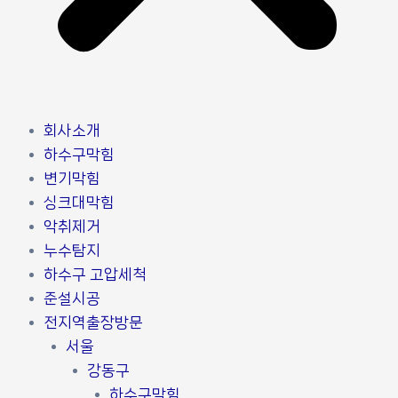
회사소개
하수구막힘
변기막힘
싱크대막힘
악취제거
누수탐지
하수구 고압세척
준설시공
전지역출장방문
서울
강동구
하수구막힘